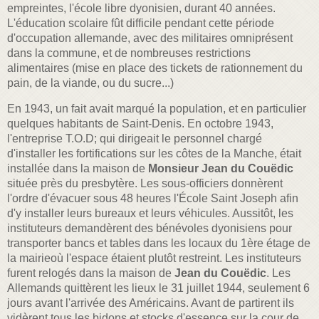
empreintes, l'école libre dyonisien, durant 40 années.
L'éducation scolaire fût difficile pendant cette période
d'occupation allemande, avec des militaires omniprésent
dans la commune, et de nombreuses restrictions
alimentaires (mise en place des tickets de rationnement du
pain, de la viande, ou du sucre...)
En 1943, un fait
avait marqué la population, et en particulier
quelques habitants de Saint-Denis.
En octobre 1943
,
l'entreprise T.O.D
; qui dirigeait le personnel chargé
d'installer les fortifications sur les côtes de la Manche, était
installée dans la maison de
Monsieur Jean du Couëdic
située près du presbytère. Les sous-officiers donnèrent
l'ordre d'évacuer sous 48 heures l'École Saint Joseph afin
d'y installer leurs bureaux et leurs véhicules. Aussitôt, les
instituteurs demandèrent des bénévoles dyonisiens pour
transporter bancs et tables dans les locaux du
1ère étage de
la mairie
où l'espace étaient plutôt restreint. Les instituteurs
furent relogés dans la
maison de
Jean du Couëdic
. Les
Allemands quittèrent les lieux le 31 juillet 1944, seulement 6
jours avant l'arrivée des Américains. Avant de partirent ils
vidèrent tous les bidons et stocks d'essence sur la cour de