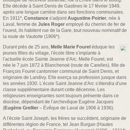
Elle décède à Saint Denis de Gastines le 17 février 1949,
après une longue carrière dans ses fonctions communales.
En 1911*,
Constance
s'adjoint
Augustine Poirier
, née à
Laval, femme de
Jules Roger
employé du chemin de fer de
l'ouest, ils habitent rue de la Gare, tout nouveau nominatif de
la route de Vautorte (1906*).
Durant près de 25 ans,
Melle Marie Fourel
éduque les
jeunes filles du village, l'école libre s'implante à
l'actuelle école Sainte Jeanne d'Arc. Melle Fourel, est
née le 7 juin 1872 à Blanchenoë (route de Carelles), fille de
François Fourel cantonnier communal de Saint Denis, et
originaire de Landivy. Elle exerça sa profession jusque dans
les années 1930. L'école Saint Jeanne d'Arc s'étendra d'une
classe supplémentaire durant cette décennie. Les
religieuses enseignantes sont toujours présente dans ce
diocèse, dépendant de l'archevêque Eugène Jacques
(
Eugène Grellier
– Évêque de Laval de 1906 à 1936).
A l'école Saint Joseph, les frères se succèdent, originaire de
différentes région de France, tel Jean Burgan (Hautes