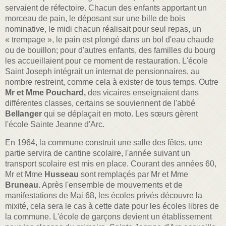
servaient de réfectoire. Chacun des enfants apportant un
morceau de pain, le déposant sur une bille de bois
nominative, le midi chacun réalisait pour seul repas, un
« trempage », le pain est plongé dans un bol d'eau chaude
ou de bouillon; pour d'autres enfants, des familles du bourg
les accueillaient pour ce moment de restauration. L'école
Saint Joseph intégrait un internat de pensionnaires, au
nombre restreint, comme cela à exister de tous temps. Outre
Mr et Mme Pouchard,
des vicaires enseignaient dans
différentes classes, certains se souviennent de l'abbé
Bellanger
qui se déplaçait en moto. Les sœurs gèrent
l'école Sainte Jeanne d'Arc.
En 1964, la commune construit une salle des fêtes, une
partie servira de cantine scolaire, l'année suivant un
transport scolaire est mis en place. Courant des années 60,
Mr et Mme
Husseau
sont remplaçés par Mr et Mme
Bruneau
. Après l'ensemble de mouvements et de
manifestations de Mai 68, les écoles privés découvre la
mixité, cela sera le cas à cette date pour les écoles libres de
la commune. L'école de garçons devient un établissement