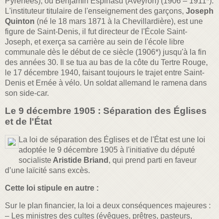
Pyrénées), ou Benjamin Espinasu (Aveyron) (1906 – 1911*).
L'instituteur titulaire de l'enseignement des garçons,
Joseph
Quinton
(né le 18 mars 1871 à la Chevillardière), est
une
figure de Saint-Denis, il fut directeur de l'École Saint-
Joseph, et exerça sa carrière au sein de l'école libre
communale dès le début de ce siècle (1906*) jusqu'à la fin
des années 30. Il se tua au bas de la côte du Tertre Rouge,
le 17 décembre 1940
, faisant toujours le trajet entre Saint-
Denis et Ernée à vélo. Un soldat allemand le ramena dans
son side-car.
Le 9 décembre 1905 : Séparation des Églises
et de l'État
La loi de séparation des Églises et de l'État est une loi
adoptée le 9 décembre 1905 à l'initiative du député
socialiste
Aristide Briand
, qui prend parti en faveur
d’une laïcité sans excès.
Cette loi stipule en autre :
Sur le plan financier, la loi a deux conséquences majeures :
– Les ministres des cultes (évêques, prêtres, pasteurs,