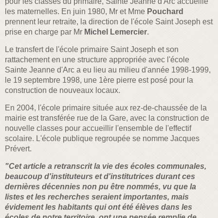
pour les classes du primaire, Sainte Jeanne d'Arc accueille
les maternelles. En juin 1980, Mr et Mme
Pouchard
prennent leur retraite, la direction de l'école Saint Joseph est
prise en charge par Mr
Michel Lemercier
.
Le transfert de l'école primaire Saint Joseph et son
rattachement en une structure appropriée avec l'école
Sainte Jeanne d'Arc a eu lieu au milieu d'année 1998-1999,
le 19 septembre 1998, une 1ère pierre est posé pour la
construction de nouveaux locaux.
En 2004, l'école primaire située aux rez-de-chaussée de la
mairie est transférée rue de la Gare, avec la construction de
nouvelle classes pour accueillir l'ensemble de l'effectif
scolaire. L'école publique regroupée se nomme Jacques
Prévert.
"Cet article a retranscrit la vie des écoles communales,
beaucoup d'instituteurs et d'institutrices durant ces
dernières décennies non pu être nommés, vu que la
listes et les recherches seraient importantes, mais
évidement les habitants qui ont été élèves dans les
écoles de notre territoire, ont une pensée remplie de