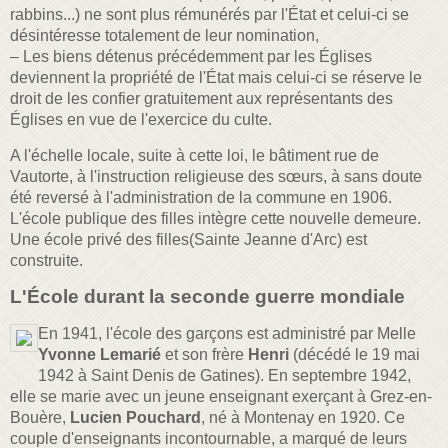
rabbins...) ne sont plus rémunérés par l'État et celui-ci se
désintéresse totalement de leur nomination,
– Les biens détenus précédemment par les Églises
deviennent la propriété de l'État mais celui-ci se réserve le
droit de les confier gratuitement aux représentants des
Églises en vue de l'exercice du culte.
A l'échelle locale, suite à cette loi, le bâtiment rue de
Vautorte, à l'instruction religieuse des sœurs, à sans doute
été reversé à l'administration de la commune en 1906.
L'école publique des filles intègre cette nouvelle demeure.
Une école privé des filles(Sainte Jeanne d'Arc) est
construite.
L'École durant la seconde guerre mondiale
En 1941, l'école des garçons est administré par Melle
Yvonne Lemarié
et son frère
Henri
(décédé le 19 mai
1942 à Saint Denis de Gatines). En septembre 1942,
elle se marie avec un jeune enseignant exerçant à Grez-en-
Bouère,
Lucien Pouchard
, né à Montenay en 1920. Ce
couple d'enseignants incontournable, a marqué de leurs