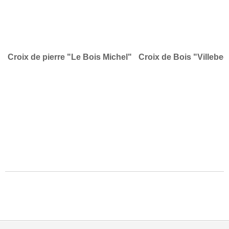
Croix de pierre "Le Bois Michel"
Croix de Bois "Villebe
LIRE LA SUITE: UNE TRENTAINE DE CROIX, STÈLES, ET CALVAIRES SUR
LA COMMUNE