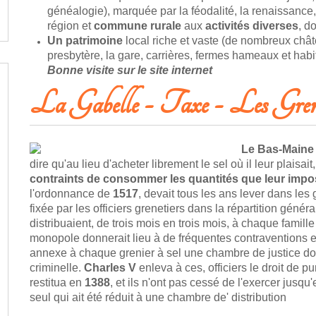
généalogie), marquée par la féodalité, la renaissance, 
région et
commune rurale
aux
activités diverses
, d
Un patrimoine
local riche et vaste (de nombreux chât
presbytère, la gare, carrières, fermes hameaux et habit
Bonne visite sur le site internet
La Gabelle - Taxe - Les Greni
Le Bas-Maine
dire qu'au lieu d'acheter librement le sel où il leur plaisa
contraints de consommer les quantités que leur imposa
l'ordonnance de
1517
, devait tous les ans lever dans les
fixée par les officiers grenetiers dans la répartition génér
distribuaient, de trois mois en trois mois, à chaque famill
monopole donnerait lieu à de fréquentes contraventions e
annexe à chaque grenier à sel une chambre de justice dont l
criminelle.
Charles V
enleva à ces, officiers le droit de pu
restitua en
1388
, et ils n'ont pas cessé de l'exercer jusqu
seul qui ait été réduit à une chambre de' distribution