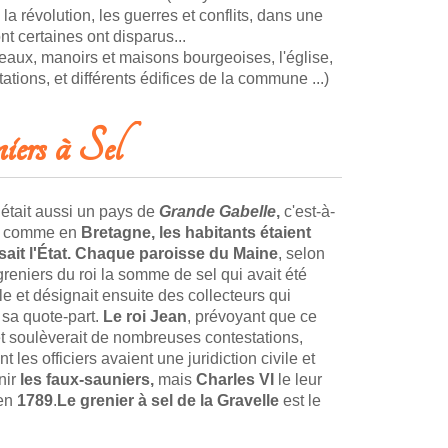
la révolution, les guerres et conflits, dans une
ont certaines ont disparus...
eaux, manoirs et maisons bourgeoises, l'église,
ations, et différents édifices de la commune ...)
ers à Sel
était aussi un pays de
Grande Gabelle
,
c'est-à-
it, comme en
Bretagne, les habitants étaient
it l'État.
Chaque paroisse du Maine
, selon
 greniers du roi la somme de sel qui avait été
ale et désignait ensuite des collecteurs qui
e sa quote-part.
Le roi
Jean
, prévoyant que ce
t soulèverait de nombreuses contestations,
es officiers avaient une juridiction civile et
nir
les faux-sauniers,
mais
Charles VI
le leur
'en
1789
.
Le grenier à sel de la Gravelle
est le