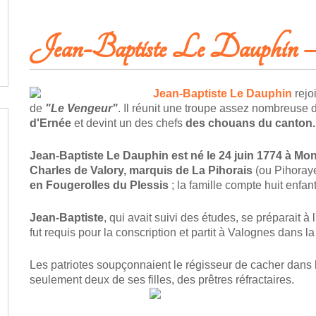
LIRE LA SUITELA GABELLE - TAXE - LES GRENIERS À SEL
Jean-Baptiste Le Dauphin 
Jean-Baptiste Le Dauphin
rejo
de
"Le Vengeur"
. Il réunit une troupe assez nombreuse
d'Ernée
et devint un des chefs
des chouans du canton.
Jean-Baptiste Le Dauphin
est né le 24 juin 1774 à Mo
Charles de Valory, marquis de La Pihorais
(ou Pihoraye
en Fougerolles du Plessis
; la famille compte huit enfant
Jean-Baptiste
, qui avait suivi des études, se préparait à l
fut requis pour la conscription et partit à Valognes dans 
Les patriotes soupçonnaient le régisseur de cacher dans l
seulement deux de ses filles, des prêtres réfractaires.