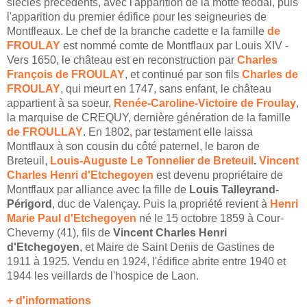
siècles précédents, avec l'apparition de la motte féodal, puis
l'apparition du premier édifice pour les seigneuries de
Montfleaux. Le chef de la branche cadette e la famille
de
FROULAY
est nommé comte de Montflaux par Louis XIV -
Vers 1650, le château est en reconstruction par
Charles
François de FROULAY
, et continué par son fils
Charles de
FROULAY
, qui meurt en 1747, sans enfant, le château
appartient à sa soeur,
Renée-Caroline-Victoire de Froulay
,
la marquise de CREQUY, dernière génération de la famille
de FROULLAY
. En 1802
,
par testament elle laissa
Montflaux à son cousin du côté paternel, le baron de
Breteuil,
Louis-Auguste Le Tonnelier de Breteuil
.
Vincent
Charles Henri d'Etchegoyen
est devenu propriétaire de
Montflaux par alliance avec la fille de
Louis Talleyrand-
Périgord
, duc de Valençay. Puis la propriété revient à
Henri
Marie Paul d'Etchegoyen
né le 15 octobre 1859 à Cour-
Cheverny (41), fils de
Vincent
Charles Henri
d'Etchegoyen
, et Maire de Saint Denis de Gastines de
1911 à 1925. Vendu en 1924, l'édifice abrite entre 1940 et
1944 les veillards de l'hospice de Laon.
+ d'informations