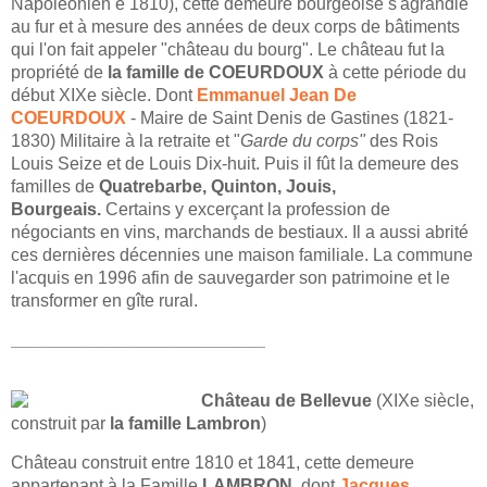
Napoléonien e 1810), cette demeure bourgeoise s'agrandie
au fur et à mesure des années de deux corps de bâtiments
qui l'on fait appeler "château du bourg". Le château fut la
propriété de
la famille de COEURDOUX
à cette période du
début XIXe siècle. Dont
Emmanuel Jean De
COEURDOUX
- Maire de Saint Denis de Gastines (1821-
1830) Militaire à la retraite et "
Garde du corps"
des Rois
Louis Seize et de Louis Dix-huit. Puis il fût la demeure des
familles de
Quatrebarbe, Quinton, Jouis,
Bourgeais.
Certains y excerçant la profession de
négociants en vins, marchands de bestiaux. Il a aussi abrité
ces dernières décennies une maison familiale. La commune
l'acquis en 1996 afin de sauvegarder son patrimoine et le
transformer en gîte rural.
__________________________
Château de Bellevue
(XIXe siècle,
construit par
la famille Lambron
)
Château construit entre 1810 et 1841, cette demeure
appartenant à la Famille
LAMBRON,
dont
Jacques