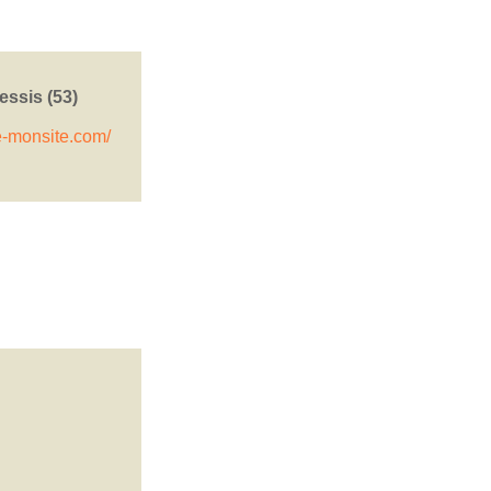
essis (53)
.e-monsite.com/