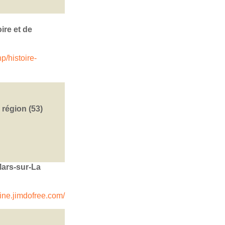
ire et de
p/histoire-
 région (53)
Mars-sur-La
oine.jimdofree.com/