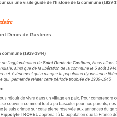
our sur une visite guidé de l'histoire de la commune (1939-1
toire
aint Denis de Gastines
e la commune (1939-1944)
r de l'agglomération de
Saint Denis de Gastines,
Nous allons fa
iale, ainsi que de la libération de la commune le 5 août 1944, s
r cet événement qui a marqué la population dyonisienne libérée.
 qui permet de relater cette période troublée de 1939-1945
re
s réjouir de vivre dans un village en paix. Pour comprendre com
aut se souvenir comment tout a pu basculer pour nos parents, nos
que je suis grimpé sur cette pierre réservée aux annonces du g
r
Hippolyte TROHEL
apprenait à la population que la France déc