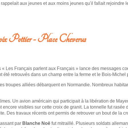
rappelait aux jeunes et aux moins jeunes qu'il fallait rejoindre 
oix Pottier - Place Cheverus
« Les Français parlent aux Français » lance des messages codé
t été retrouvés dans un champ entre la ferme et le Bois-Michel
 : les troupes alliées débarquent en Normandie. Nombreux habit
almes. Un avion américain qui participait à la libération de Mayen
core visibles sur cette croix de granit. La tonnelle fut rasée d
. Des travaux récents ont permis de retrouver un bout de la cro
passant par
Blanche Noë
fut mitraillé. Plusieurs soldats allema