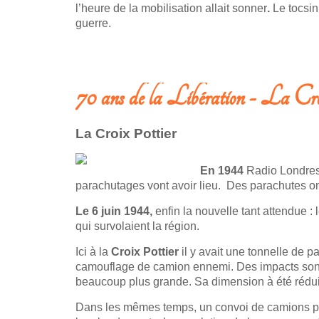
l’heure de la mobilisation allait sonner
.
Le tocsin 
guerre.
LIRE LA SUITE: 70 ANS DE LA LIBÉRATION - PROMONTOIRE
70 ans de la Libération - La Cr
La Croix Pottier
En 1944
Radio Londres 
parachutages vont avoir lieu. Des parachutes on
Le 6 juin 1944,
enfin la nouvelle tant attendue
qui survolaient la région.
Ici à la
Croix Pottier
il y avait une tonnelle de p
camouflage de camion ennemi. Des impacts sont en
beaucoup plus grande. Sa dimension à été réduite
Dans les mêmes temps, un convoi de camions 