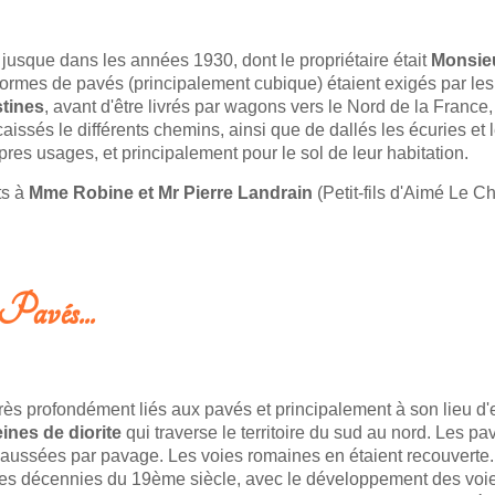
jusque dans les années 1930, dont le propriétaire était
Monsie
t formes de pavés (principalement cubique) étaient exigés par l
stines
, avant d'être livrés par wagons vers le Nord de la Franc
issés le différents chemins, ainsi que de dallés les écuries et le
opres usages, et principalement pour le sol de leur habitation.
ts à
Mme Robine et Mr Pierre Landrain
(Petit-fils d'Aimé Le C
 Pavés...
rès profondément liés aux pavés et principalement à son lieu d'ex
ines de diorite
qui traverse le territoire du sud au nord. Les pa
chaussées par pavage. Les voies romaines en étaient recouvert
s décennies du 19ème siècle, avec le développement des voies p