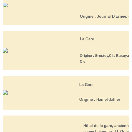
Origine :
Journal D'Ernee, Cl
La Gare.
Origine :
Grestey,Cl. / Basuyau,
Cie
.
La Gare
Origine : Hamel-Jallier
Hôtel de la gare, ancienn
veuve Lelandais, U. Guesd