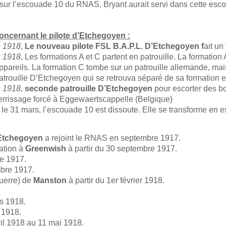
 sur l’escouade 10 du RNAS, Bryant aurait servi dans cette esc
ncernant le pilote d’Etchegoyen :
s 1918
,
Le nouveau pilote FSL B.A.P.L. D’Etchegoyen f
ait un
s 1918
, Les formations A et C partent en patrouille. La formati
pareils. La formation C tombe sur un patrouille allemande, mais tr
atrouille D’Etchegoyen qui se retrouva séparé de sa formation e
 1918,
seconde patrouille D’Etchegoyen
pour escorter des bo
tterrissage forcé à Eggewaertscappelle (Belgique)
 le 31 mars, l’escouade 10 est dissoute. Elle se transforme en
Etchegoyen
a rejoint le RNAS en septembre 1917.
ation à
Greenwish
à partir du 30 septembre 1917.
e 1917.
mbre 1917.
guerre) de
Manston
à partir du 1er février 1918.
rs 1918.
 1918.
il 1918 au 11 mai 1918.