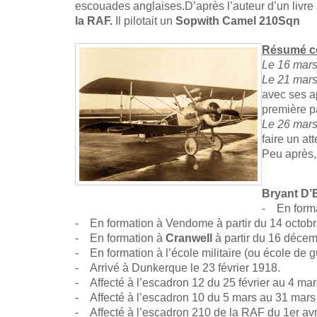
escouades anglaises.D’après l’auteur d’un livre
la RAF.
Il pilotait un
Sopwith Camel 210Sqn
Résumé co
Le 16 mar
Le 21 mar
avec ses ap
première p
Le 26 mars
faire un a
Peu après,
Bryant D’
- En form
- En formation à Vendome à partir du 14 octobr
- En formation à
Cranwell
à partir du 16 déce
- En formation à l’école militaire (ou école de 
- Arrivé à Dunkerque le 23 février 1918.
- Affecté à l’escadron 12 du 25 février au 4 ma
- Affecté à l’escadron 10 du 5 mars au 31 mars
- Affecté à l’escadron 210 de la RAF du 1er avr