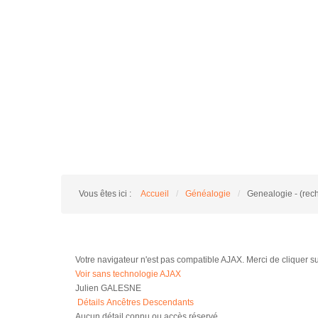
Vous êtes ici :
Accueil
/
Généalogie
/
Genealogie - (rec
Votre navigateur n'est pas compatible AJAX. Merci de cliquer sur 
Voir sans technologie AJAX
Julien GALESNE
Détails
Ancêtres
Descendants
Aucun détail connu ou accès réservé.