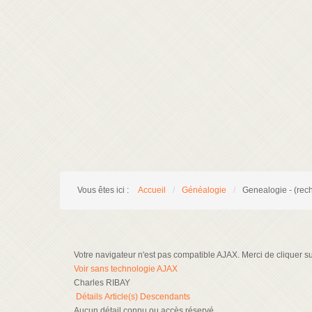
Vous êtes ici :
Accueil
/
Généalogie
/
Genealogie - (rec
Votre navigateur n'est pas compatible AJAX. Merci de cliquer sur 
Voir sans technologie AJAX
Charles RIBAY
Détails
Article(s)
Descendants
Aucun détail connu ou accès réservé.